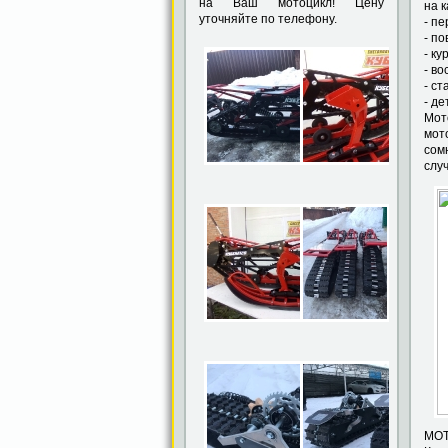
на Ваш мотоцикл! Цену
на к
уточняйте по телефону.
- пе
- по
- ку
- в
- ст
- д
Мот
мот
сом
случ
М