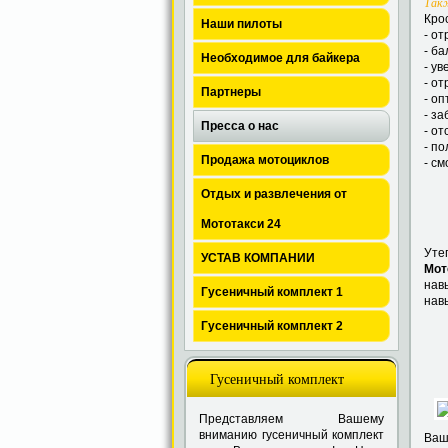
Такж
Кро
Наши пилоты
- от
- ба
Необходимое для байкера
- у
- о
Партнеры
- о
- за
Пресса о нас
- от
- по
Продажа мотоциклов
- см
Отдых и развлечения от
Мототакси 24
Уте
УСТАВ КОМПАНИИ
Мот
нав
Гусеничный комплект 1
нав
Гусеничный комплект 2
Гусеничный комплект
Представляем Вашему
вниманию гусеничный комплект
Ваш