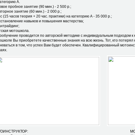
атегорию А.
рвое пробное занятие (90 мин.) - 2 500 р.;
вторное занятие (60 мин.) - 2 000 р.;
рс (15 часов теория + 20 час. практики) на категорию А - 35 000 р.;
осстановление навыков и повышения мастерства;
антрайдинг;
етская мотошкола.
ообучение проводится по авторской методике с индивидуальным подходом к к
ошколе Вы приобретете качественные знания на всю жизнь. Тот, кто потерял 
неваться в том, что успех Вам будет обеспечен. Квалифицированный мотоин
аях.
ОТОИНСТРУКТОР: МОТОИНСТР