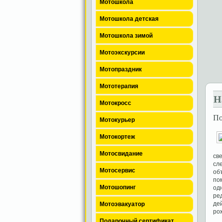
Мотошкола
Мотошкола детская
Мотошкола зимой
Мотоэкскурсии
Мотопраздник
Мототерапия
Н
Мотокросс
По
Мотокурьер
Мотокортеж
Мотосвидание
св
сл
Мотосервис
об
по
Мотошопинг
од
ре
де
Мотоэвакуатор
ро
Подарочный сертификат