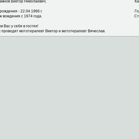
арамнов Виктор Николаевич; Карамнов 
д рождения - 22.04.1966 г. Год рождения -
аж вождения с 1974 года. Стаж вождения
 Вас у себя в гостях!
с проводят мототерапевт Виктор и мототерапевт Вячеслав.