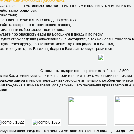
е смотрите видеоролики в разделе видео.
ссовая езда на мотоцикле поможет начинающим и продвинутым мотоциклист
работка моторики рук;
ланс тела;
веренность в себе в любых погодных условиях;
тработка экстренного торможения, заноса;
птимальный выбор скоростного режима;
будете про опасность езды на мотоцикле в дождь и по песку;
ступит страх падения (заваливания) на мотоцикле, а так же боязнь тяжелого 
лную перезагрузку, новые впечатления, чувство радости и счастья;
ожете ощутить, что Вы живы, бодры и Вам есть к чему стремиться.
Стоимость подарочного сертификата: 1 час. - 3 500 р., 2
плим Вас и экипируем защитой, напоим горячим чаем с медовыми пряниками.
ошкола зимой
в теплом помещении - это один из лучших способов научиться 
ыки вождения в зимнее время, для дальнейшего получения прав категории А, 
ыков.
ему вниманию предлагается зимняя мотошкола в теплом помещении до + 25 