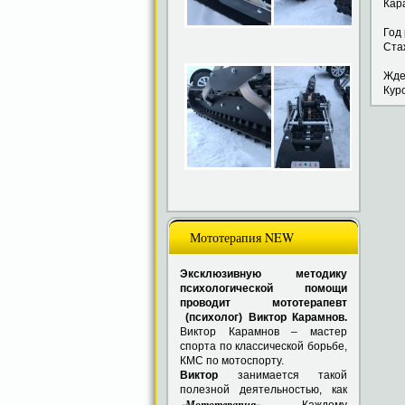
К
Го
Ст
Ждем
Кур
Мототерапия NEW
Эксклюзивную методику
психологической помощи
проводит мототерапевт
(психолог) Виктор Карамнов.
Виктор Карамнов – мастер
спорта по классической борьбе,
КМС по мотоспорту.
Виктор
занимается такой
полезной деятельностью, как
«
Мототерапия
»
.
Каждому