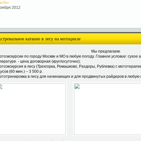
meOut
ноября 2012
кстремальное катание в лесу на мотоцикле
Мы предлагаем:
Мотоэкскурсии по городу Москве и МО в любую погоду.
Главное условие:
сухое 
ературе. - цена договорная (круглосуточно);
отоэкскурсия в лесу (Трехгорка, Ромашково, Раздоры, Рублевка) с мототерапев
усов (60 мин.) – 3 500 р.
Мототренировка в лесу для начинающих и для продвинутых райдеров в любую по