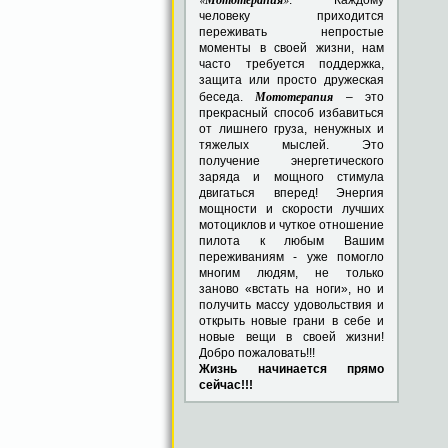
человеку приходится
переживать непростые
моменты в своей жизни, нам
часто требуется поддержка,
защита или просто дружеская
Мототерапия
беседа.
– это
прекрасный способ избавиться
от лишнего груза, ненужных и
тяжелых мыслей. Это
получение энергетического
заряда и мощного стимула
двигаться вперед! Энергия
мощности и скорости лучших
мотоциклов и чуткое отношение
пилота к любым Вашим
переживаниям - уже помогло
многим людям, не только
заново «встать на ноги», но и
получить массу удовольствия и
открыть новые грани в себе и
новые вещи в своей жизни!
Добро пожаловать!!!
Жизнь начинается прямо
сейчас!!!