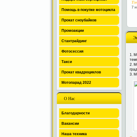
Ti
7 
Помощь в покупке мотоцикла
Прокат сноубайков
Промоакции
Э
Стантрайдинг
Фотосессия
1. 
темп
Такси
2. М
град
Прокат квадроциклов
3. 
Мотопарад 2022
О Нас
Благодарности
Вакансии
Наша техника