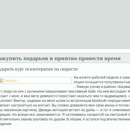
акупить подарков и приятно провести время
дарить курс психотерапии на скорости
На излете рабочей недели я зака
опция пользуется популярностью
...Темную улочку в районе «Баума
ет, когда на нее с рычанием заворачивает массивный байк. На нем восседает
езает с коня, и мои метр девяносто перестают казаться чем-то выдающимся. 
ъясняет Виктор, надевая на меня шлем со встроенным bluetooth-передатчиком
могает настроиться на контакт. Вы словно доверяете мне свою жизнь и потом
ну смазанную картинку. Дважды мотоцикл встает на дыбы — и тут я сомневаюс
дакции. Но вскоре все заканчивается. Я затягиваюсь сигаретой на смотровой
йствительно завожу разговор по душам. В общем, я остался под впечатлением.
ждения.