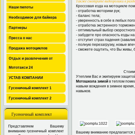
Также смотрите видеоролики в разде
Кроссовая езда на мотоцикле по
Наши пилоты
- отработка моторики рук;
- баланс тела;
Необходимое для байкера
- уверенность в себе в любых пог
- отработка экстренного торможен
Партнеры
- оптимальный выбор скоростного
- забудете про опасность езды на
Пресса о нас
- отступит страх падения (завали
- полную перезагрузку, новые впе
Продажа мотоциклов
- сможете ощутить, что Вы живы, 
Отдых и развлечения от
Мототакси 24
Стоимо
Утеплим Вас и экипируем защито
УСТАВ КОМПАНИИ
Мотошкола зимой
в теплом помещ
навыки вождения в зимнее время,
Гусеничный комплект 1
навыков.
Гусеничный комплект 2
Гусеничный комплект
Представляем Вашему
вниманию гусеничный комплект
Вашему вниманию предлагается з